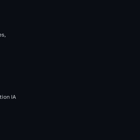
es,
tion IA