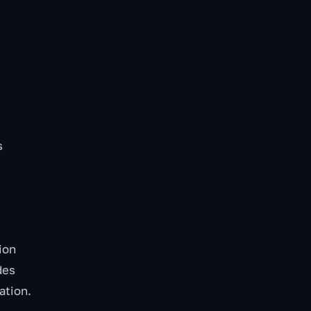
s
ion
des
ation.