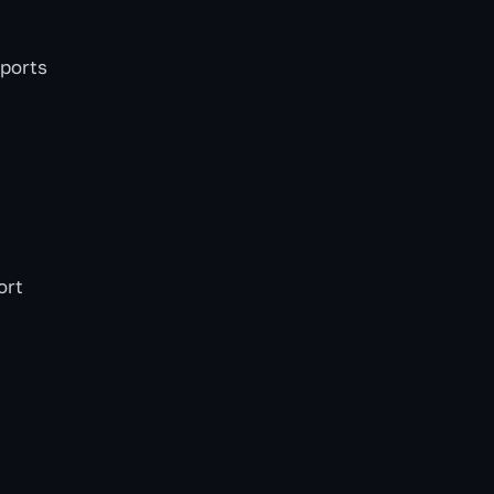
pports
ort