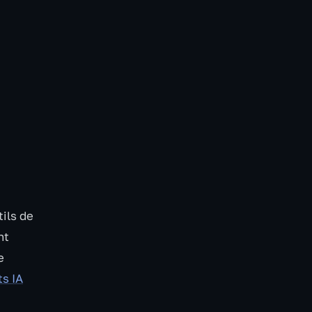
ils de
nt
e
ts IA