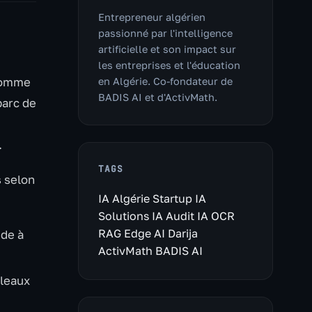
Entrepreneur algérien
passionné par l'intelligence
artificielle et son impact sur
les entreprises et l'éducation
 comme
en Algérie. Co-fondateur de
BADIS AI et d'ActivMath.
parc de
.
TAGS
s selon
IA Algérie
Startup IA
Solutions IA
Audit IA
OCR
RAG
Edge AI
Darija
ide à
ActivMath
BADIS AI
bleaux