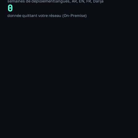
semaines de déploiement
langues, AR, EN, FR, Darija
0
donnée quittant votre réseau (On-Premise)