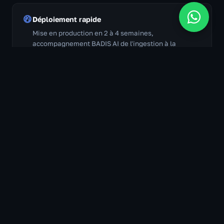
Déploiement rapide
Mise en production en 2 à 4 semaines,
accompagnement BADIS AI de l'ingestion à la
formation des équipes.
DÉPLOIEMENT
Cloud souverain ou On-Premise,
vous choisissez
Vos données restent sous votre contrôle. BADIS AI
adapte le déploiement à vos contraintes
réglementaires et infrastructurelles.