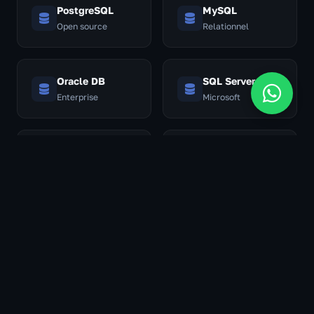
PostgreSQL
MySQL
Open source
Relationnel
Oracle DB
SQL Server
Enterprise
Microsoft
SQLite
BigQuery
Embarqué
Google Cloud
Sur mesure
Snowflake
Via API /
Data warehouse
connecteur