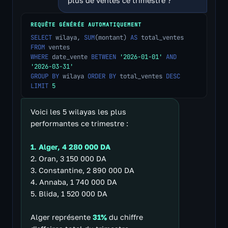
plus de ventes ce trimestre ?
REQUÊTE GÉNÉRÉE AUTOMATIQUEMENT
SELECT
wilaya,
SUM
(montant)
AS
total_ventes
FROM
ventes
WHERE
date_vente
BETWEEN
'2026-01-01'
AND
'2026-03-31'
GROUP BY
wilaya
ORDER BY
total_ventes
DESC
LIMIT
5
Voici les 5 wilayas les plus
performantes ce trimestre :
1. Alger, 4 280 000 DA
2. Oran, 3 150 000 DA
3. Constantine, 2 890 000 DA
4. Annaba, 1 740 000 DA
5. Blida, 1 520 000 DA
Alger représente
31%
du chiffre