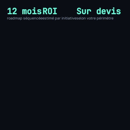
12 mois
ROI
Sur devis
roadmap séquencée
estimé par initiative
selon votre périmètre